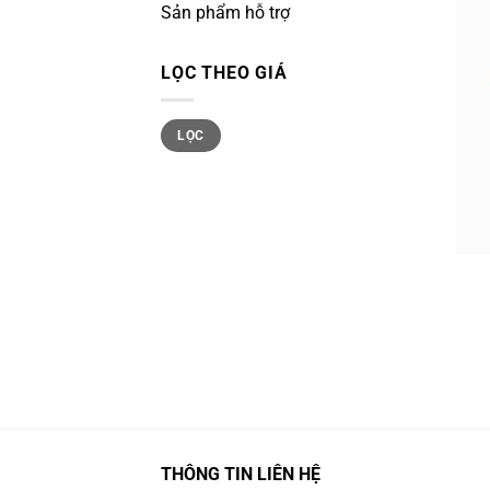
Sản phẩm hỗ trợ
LỌC THEO GIÁ
Giá
Giá
LỌC
tối
tối
thiểu
đa
THÔNG TIN LIÊN HỆ