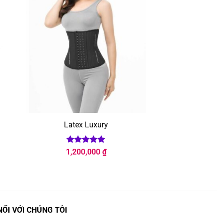
Latex Luxury
Được xếp
1,200,000
₫
hạng
5
5
sao
NỐI VỚI CHÚNG TÔI