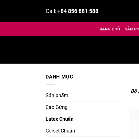
Bỏ
Call:
+84 856 881 588
qua
nội
dung
TRANG CHỦ
SẢN P
DANH MỤC
Bộ 
Sản phẩm
Cao Gừng
Latex Chuẩn
Corset Chuẩn