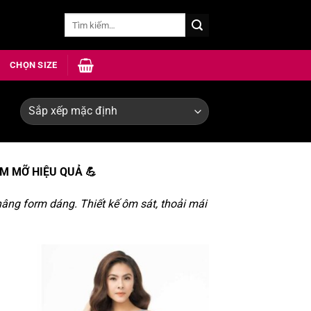
Tìm
kiếm:
CHỌN SIZE
ẢM MỠ HIỆU QUẢ 💪
nâng form dáng. Thiết kế ôm sát, thoải mái