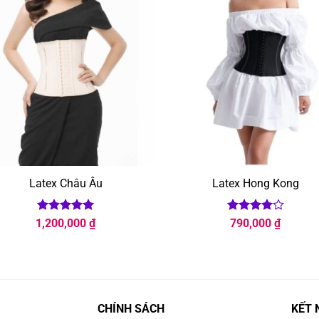
Latex Châu Âu
Latex Hong Kong
Được xếp
Được
1,200,000
₫
790,000
₫
hạng
5
5
xếp hạng
sao
4
5 sao
CHÍNH SÁCH
KẾT 