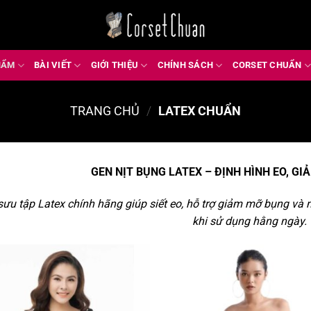
HẨM
BÀI VIẾT
GIỚI THIỆU
CHÍNH SÁCH
CORSET CHUẨN
TRANG CHỦ
/
LATEX CHUẨN
GEN NỊT BỤNG LATEX – ĐỊNH HÌNH EO, GI
sưu tập Latex chính hãng giúp siết eo, hỗ trợ giảm mỡ bụng và 
khi sử dụng hằng ngày.