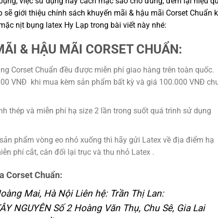
bụng, việc sử dụng hay cách mặc sao cho đúng, đem lại hiệu q
sẽ giới thiệu chính sách khuyến mãi & hậu mãi Corset Chuẩn k
c nịt bụng latex Hy Lạp trong bài viết này nhé:
MÃI & HẬU MÃI CORSET CHUẨN:
ng Corset Chuẩn đều được miễn phí giao hàng trên toàn quốc.
0.000 VNĐ khi mua kèm sản phẩm bất kỳ và giá 100.000 VNĐ ch
 thép và miễn phí hạ size 2 lần trong suốt quá trình sử dụng
sản phẩm vòng eo nhỏ xuống thì hãy gửi Latex về địa điểm hạ
n phí cắt, cân đối lại trục và thu nhỏ Latex .
ủa Corset Chuẩn:
àng Mai, Hà Nội Liên hệ: Trần Thị Lan:
Y NGUYÊN Số 2 Hoàng Văn Thụ, Chu Sê, Gia Lai