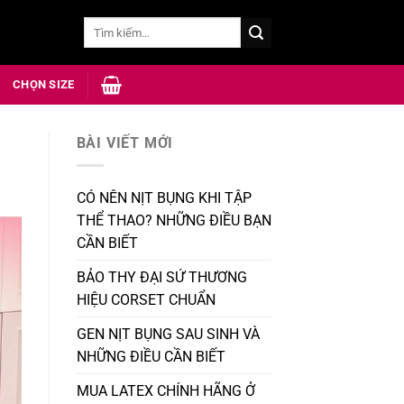
Tìm
kiếm:
CHỌN SIZE
BÀI VIẾT MỚI
CÓ NÊN NỊT BỤNG KHI TẬP
THỂ THAO? NHỮNG ĐIỀU BẠN
CẦN BIẾT
BẢO THY ĐẠI SỨ THƯƠNG
HIỆU CORSET CHUẨN
GEN NỊT BỤNG SAU SINH VÀ
NHỮNG ĐIỀU CẦN BIẾT
MUA LATEX CHÍNH HÃNG Ở