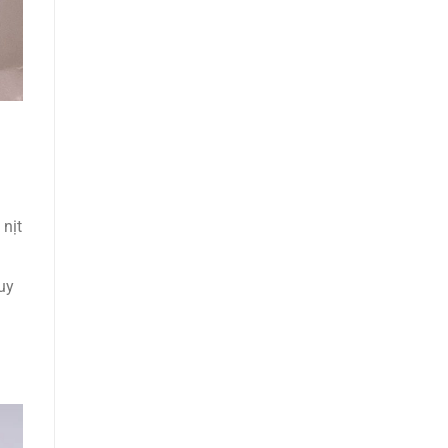
 nịt
uy
i