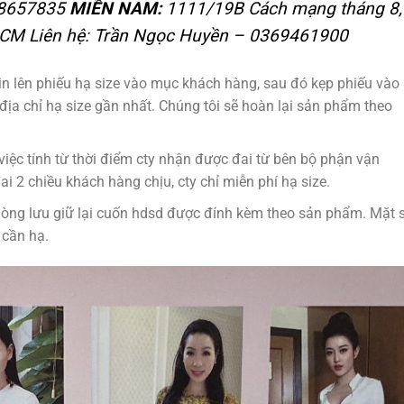
88657835
MIỀN NAM:
1111/19B Cách mạng tháng 8,
HCM Liên hệ: Trần Ngọc Huyền – 0369461900
in lên phiếu hạ size vào mục khách hàng, sau đó kẹp phiếu vào
3 địa chỉ hạ size gần nhất. Chúng tôi sẽ hoàn lại sản phẩm theo
việc tính từ thời điểm cty nhận được đai từ bên bộ phận vận
đai 2 chiều khách hàng chịu, cty chỉ miễn phí hạ size.
òng lưu giữ lại cuốn hdsd được đính kèm theo sản phẩm. Mặt 
 cần hạ.