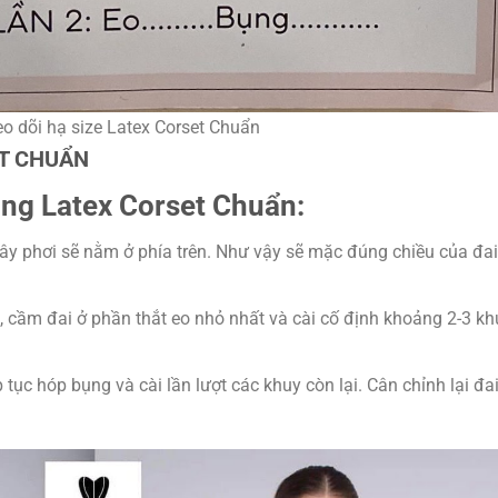
eo dõi hạ size Latex Corset Chuẩn
ET CHUẨN
ng Latex Corset Chuẩn:
dây phơi sẽ nằm ở phía trên. Như vậy sẽ mặc đúng chiều của đai
ên, cầm đai ở phần thắt eo nhỏ nhất và cài cố định khoảng 2-3 kh
 tục hóp bụng và cài lần lượt các khuy còn lại. Cân chỉnh lại đa