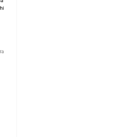
uả
hi
ưa