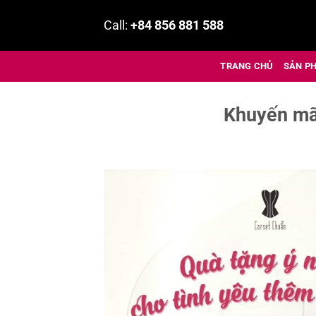
Bỏ
Call:
+84 856 881 588
qua
nội
dung
TRANG CHỦ
SẢN P
Khuyến mãi