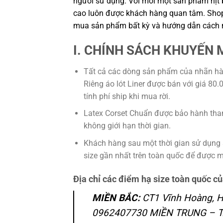
người sử dụng. Với mỗi một sản phẩm nịt 
cao luôn được khách hàng quan tâm. Shop 
mua sản phẩm bất kỳ và hướng dẫn cách mặ
I. CHÍNH SÁCH KHUYẾN 
Tất cả các dòng sản phẩm của nhãn hà
Riêng áo lót Liner được bán với giá 8
tính phí ship khi mua rời.
Latex Corset Chuẩn được bảo hành thanh
không giới hạn thời gian.
Khách hàng sau một thời gian sử dụng 
size gần nhất trên toàn quốc để được miễ
Địa chỉ các điểm hạ size toàn quốc c
MIỀN BẮC:
CT1 Vĩnh Hoàng, Ho
0962407730 MIỀN TRUNG – TÂ