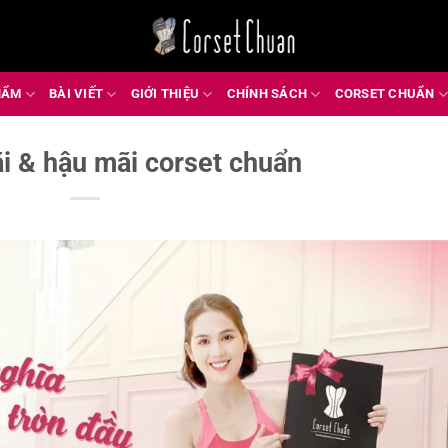
HẨM
BÀI VIẾT
GIỚI THIỆU
CHÍNH SÁCH
CORSET CHUẨN
 & hậu mãi corset chuẩn