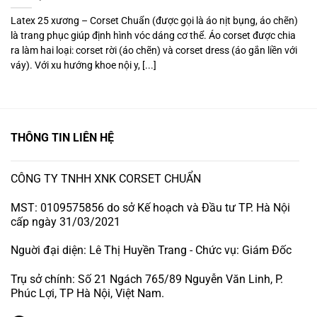
Latex 25 xương – Corset Chuẩn (được gọi là áo nịt bụng, áo chẽn)
là trang phục giúp định hình vóc dáng cơ thể. Áo corset được chia
ra làm hai loại: corset rời (áo chẽn) và corset dress (áo gắn liền với
váy). Với xu hướng khoe nội y, [...]
THÔNG TIN LIÊN HỆ
CÔNG TY TNHH XNK CORSET CHUẨN
MST: 0109575856 do sở Kế hoạch và Đầu tư TP. Hà Nội
cấp ngày 31/03/2021
Nguời đại diện: Lê Thị Huyền Trang - Chức vụ: Giám Đốc
Trụ sở chính: Số 21 Ngách 765/89 Nguyễn Văn Linh, P.
Phúc Lợi, TP Hà Nội, Việt Nam.