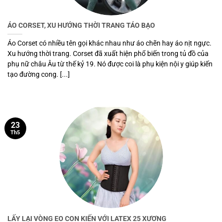
ÁO CORSET, XU HƯỚNG THỜI TRANG TÁO BẠO
Áo Corset có nhiều tên gọi khác nhau như áo chẽn hay áo nịt ngực.
Xu hướng thời trang. Corset đã xuất hiện phổ biến trong tủ đồ của
phụ nữ châu Âu từ thế kỷ 19. Nó được coi là phụ kiện nội y giúp kiến
tạo đường cong. [...]
23
Th5
LẤY LẠI VÒNG EO CON KIẾN VỚI LATEX 25 XƯƠNG