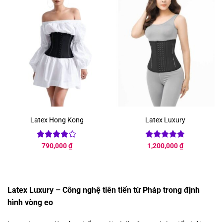
Latex Hong Kong
Latex Luxury
Được
790,000
₫
Được xếp
1,200,000
₫
xếp hạng
hạng
5
5
4
5 sao
sao
Latex Luxury – Công nghệ tiên tiến từ Pháp trong định
hình vòng eo