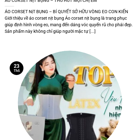
ÁO CORSET NỊT BỤNG – THU HÚT MỌI CHỊ EM
ÁO CORSET NịT BỤNG – BÍ QUYẾT SỞ HỮU VÒNG EO CON KIẾN
Giới thiệu về áo corset nịt bụng Áo corset nịt bụng là trang phục
giúp định hình vòng eo, mang đến dáng vóc quyến rũ cho phái đẹp.
Sản phẩm này không chỉ giúp người mặc tự [...]
23
Th5