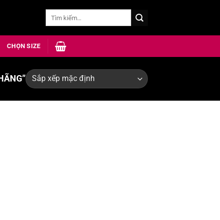
Tìm
kiếm:
CHỌN SIZE
HÃNG”