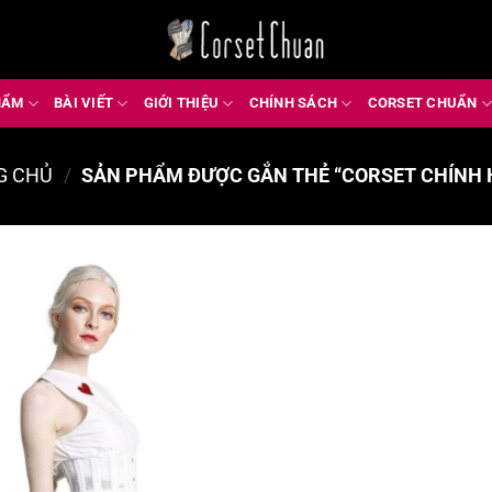
HẨM
BÀI VIẾT
GIỚI THIỆU
CHÍNH SÁCH
CORSET CHUẨN
G CHỦ
/
SẢN PHẨM ĐƯỢC GẮN THẺ “CORSET CHÍNH 