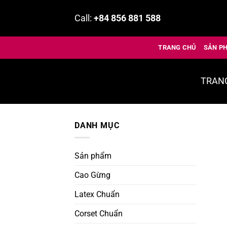
Bỏ
Call:
+84 856 881 588
qua
nội
dung
TRANG CHỦ
SẢN P
TRAN
DANH MỤC
Sản phẩm
Cao Gừng
Latex Chuẩn
Corset Chuẩn