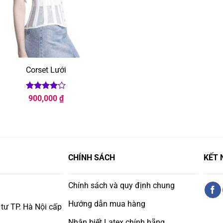
Corset Lưới
Được
900,000
₫
xếp hạng
4
5 sao
CHÍNH SÁCH
KẾT 
Chính sách và quy định chung
Hướng dẫn mua hàng
tư TP. Hà Nội cấp
Nhận biết Latex chính hãng