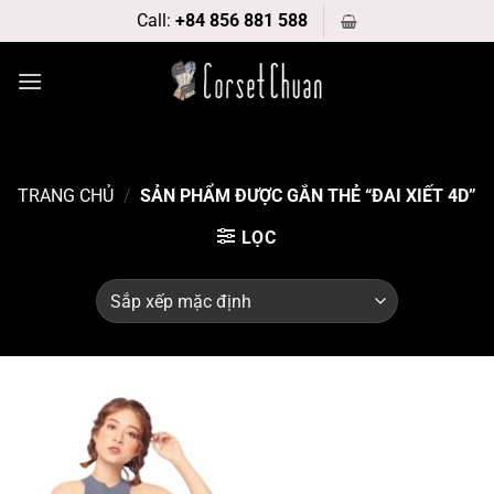
Bỏ
Call:
+84 856 881 588
qua
nội
dung
TRANG CHỦ
/
SẢN PHẨM ĐƯỢC GẮN THẺ “ĐAI XIẾT 4D”
LỌC