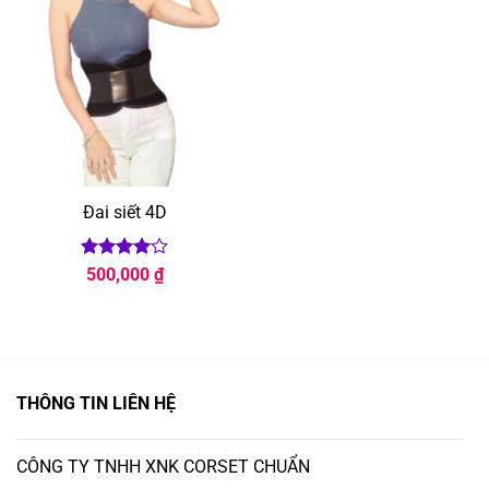
Đai siết 4D
Được
500,000
₫
xếp hạng
4
5 sao
THÔNG TIN LIÊN HỆ
CÔNG TY TNHH XNK CORSET CHUẨN