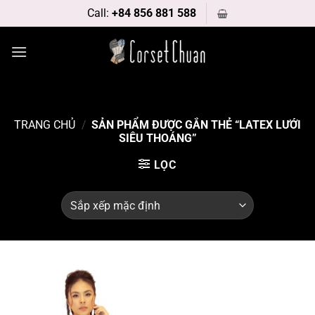
Bỏ
Call:
+84 856 881 588
qua
nội
dung
TRANG CHỦ
/
SẢN PHẨM ĐƯỢC GẮN THẺ “LATEX LƯỚI
SIÊU THOÁNG”
LỌC