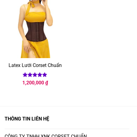
Latex Lưới Corset Chuẩn
Được xếp
1,200,000
₫
hạng
5
5
sao
THÔNG TIN LIÊN HỆ
CÔNG TY TNHH XNK CORSET CHUẨN