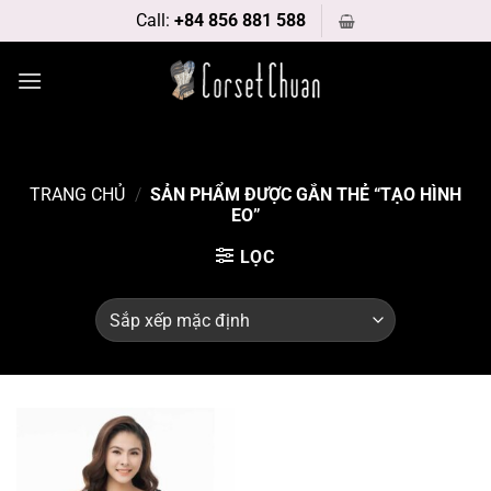
Bỏ
Call:
+84 856 881 588
qua
nội
dung
TRANG CHỦ
/
SẢN PHẨM ĐƯỢC GẮN THẺ “TẠO HÌNH
EO”
LỌC