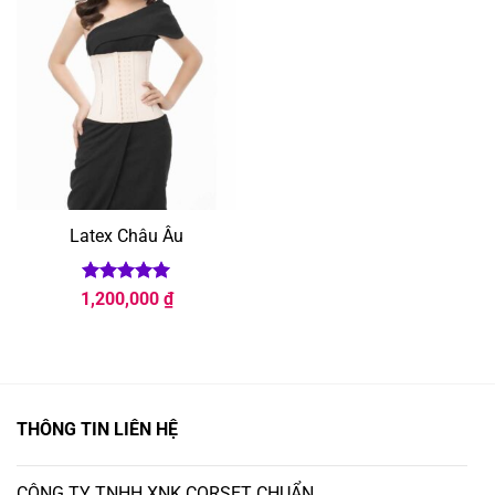
Latex Châu Âu
Được xếp
1,200,000
₫
hạng
5
5
sao
THÔNG TIN LIÊN HỆ
CÔNG TY TNHH XNK CORSET CHUẨN