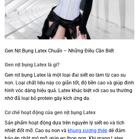
Gen Nịt Bụng Latex Chuẩn – Những Điều Cần Biết
Gen nịt bụng Latex là gì?
Gen nịt bụng Latex là một loại đai siết eo làm từ cao su
non. Loại chất liệu này co giãn tốt, độ bền cao và giúp định
hình vóc dáng hiệu quả. Latex khác biệt với cao su thường
nhờ đã loại bỏ protein gây kích ứng da.
Cơ chế hoạt động của gen nịt bụng Latex
Sản phẩm hoạt động dựa trên nguyên lý siết eo và tích
nhiệt đốt mỡ. Cao su non và
khung xương thép
dẻ đảm
bảo ép chặt mô mỡ, giúp eo thon gọn. Khi mang Latex,