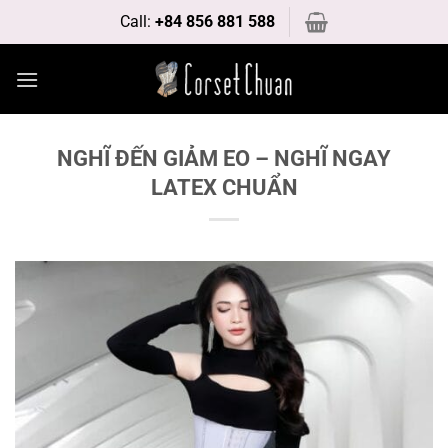
Bỏ
Call:
+84 856 881 588
qua
nội
dung
NGHĨ ĐẾN GIẢM EO – NGHĨ NGAY
LATEX CHUẨN