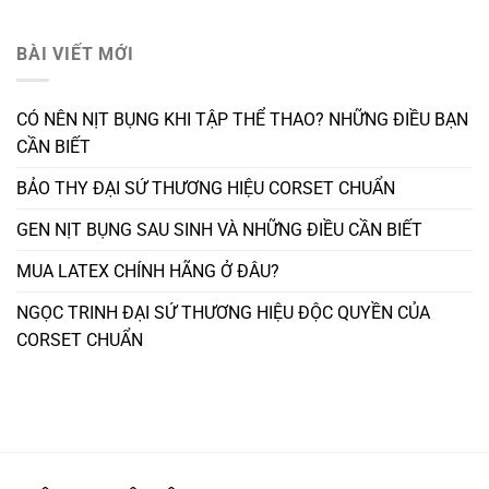
BÀI VIẾT MỚI
CÓ NÊN NỊT BỤNG KHI TẬP THỂ THAO? NHỮNG ĐIỀU BẠN
CẦN BIẾT
BẢO THY ĐẠI SỨ THƯƠNG HIỆU CORSET CHUẨN
GEN NỊT BỤNG SAU SINH VÀ NHỮNG ĐIỀU CẦN BIẾT
MUA LATEX CHÍNH HÃNG Ở ĐÂU?
NGỌC TRINH ĐẠI SỨ THƯƠNG HIỆU ĐỘC QUYỀN CỦA
CORSET CHUẨN