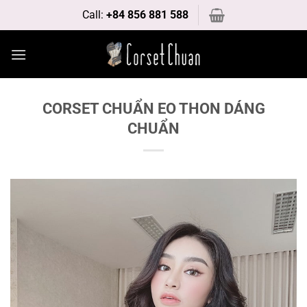
Bỏ
Call:
+84 856 881 588
qua
nội
dung
CORSET CHUẨN EO THON DÁNG
CHUẨN