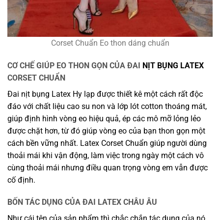
Corset Chuẩn Eo thon dáng chuẩn
CƠ CHẾ GIÚP EO THON GỌN CỦA ĐAI
NỊT BỤNG LATEX
CORSET CHUẨN
Đai nịt bụng Latex Hy lạp được thiết kê một cách rất độc
đáo với chất liệu cao su non và lớp lót cotton thoáng mát,
giúp định hình vòng eo hiệu quả, ép các mô mỡ lỏng lẻo
được chặt hơn, từ đó giúp vòng eo của bạn thon gọn một
cách bền vững nhất. Latex Corset Chuẩn giúp người dùng
thoải mái khi vận động, làm việc trong ngày một cách vô
cùng thoải mái nhưng điều quan trọng vòng em vẫn được
cố định.
BỐN TÁC DỤNG CỦA ĐAI LATEX CHÂU ÂU
Như cái tên của sản phẩm thì chắc chắn tác dụng của nó