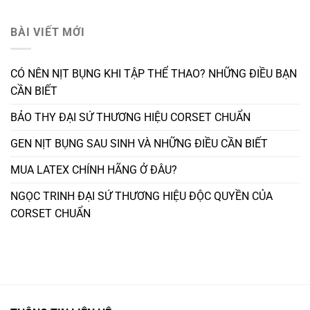
BÀI VIẾT MỚI
CÓ NÊN NỊT BỤNG KHI TẬP THỂ THAO? NHỮNG ĐIỀU BẠN
CẦN BIẾT
BẢO THY ĐẠI SỨ THƯƠNG HIỆU CORSET CHUẨN
GEN NỊT BỤNG SAU SINH VÀ NHỮNG ĐIỀU CẦN BIẾT
MUA LATEX CHÍNH HÃNG Ở ĐÂU?
NGỌC TRINH ĐẠI SỨ THƯƠNG HIỆU ĐỘC QUYỀN CỦA
CORSET CHUẨN