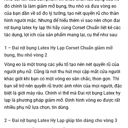
đó chính là làm giảm mỡ bụng, thu nhỏ và đưa vòng eo
của bạn dần về số đo lý tưởng, tạo nét quyến rũ cho thân
hình người mặc. Nhưng để hiểu thêm vì sao nên chọn đai
nịt bụng latex hy lạp thì hãy cùng Corset Chuẩn liệt kê các
tác dụng, lợi ích của sản phẩm mang lại, cụ thể như sau:
1 – Đai nịt bụng Latex Hy Lạp Corset Chuẩn giảm mỡ
bụng, thu nhỏ vòng 2
Vòng eo là một trong các yếu tố tạo nên nét quyến rũ của
người phụ nữ. Cũng là nơi thu hút mọi cặp mắt cửa người
khác giới khi bạn có một vòng eo săn chắc, thon gọn. Thì
bạn sẽ trở nên quyến rũ trước ánh nhìn của mọi người, đặc
biệt là giới mày râu. Chính vì thế mà Đai nịt bụng Latex hy
lạp là phương pháp giảm mỡ. Định hình vòng eo được rất
nhiều phụ nữ lựa chọn, tin dùng.
2 – Đai nịt bụng Latex Hy Lạp giúp tôn dáng cho vòng 3