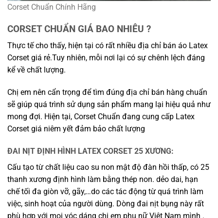
Corset Chuẩn Chính Hãng
CORSET CHUẨN GIÁ BAO NHIÊU ?
Thực tế cho thấy, hiện tại có rất nhiều địa chỉ bán áo Latex
Corset giá rẻ.Tuy nhiên, mỗi nơi lại có sự chênh lệch đáng
kể về chất lượng.
Chị em nên cẩn trọng để tìm đúng địa chỉ bán hàng chuẩn
sẽ giúp quá trình sử dụng sản phẩm mang lại hiệu quả như
mong đợi. Hiện tại, Corset Chuẩn đang cung cấp Latex
Corset giá niêm yết đảm bảo chất lượng
ĐAI NỊT ĐỊNH HÌNH LATEX CORSET 25 XƯƠNG:
Cấu tạo từ chất liệu cao su non mật độ đàn hồi thấp, có 25
thanh xương định hình làm bằng thép non. dẻo dai, hạn
chế tối đa giòn vỡ, gãy,…do các tác động từ quá trình làm
việc, sinh hoạt của người dùng. Dòng đai nịt bụng này rất
phù hợp với mọi vóc dáng chị em phụ nữ Việt Nam mình .