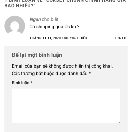
1 BÌNH LUẬN VỀ “
CORSET CHUẨN CHÍNH HÃNG GIÁ
BAO NHIÊU?
”
Ngan
cho biết:
Có shipping qua Úc ko ?
THÁNG 11 11, 2020 LÚC 7:06 CHIỀU
TRẢ LỜI
Để lại một bình luận
Email của bạn sẽ không được hiển thị công khai.
Các trường bắt buộc được đánh dấu
*
Bình luận
*