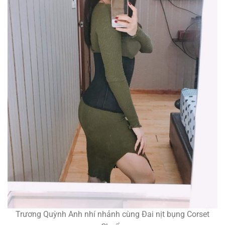
Trương Quỳnh Anh nhí nhảnh cùng Đai nịt bụng Corset