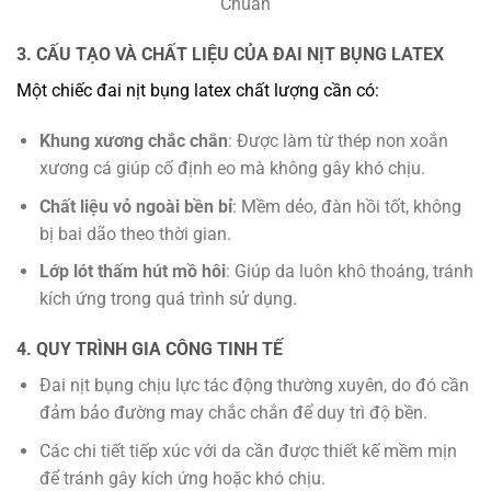
Chuẩn
3. CẤU TẠO VÀ CHẤT LIỆU CỦA ĐAI NỊT BỤNG LATEX
Một chiếc đai nịt bụng latex chất lượng cần có:
Khung xương chắc chắn
: Được làm từ thép non xoắn
xương cá giúp cố định eo mà không gây khó chịu.
Chất liệu vỏ ngoài bền bỉ
: Mềm dẻo, đàn hồi tốt, không
bị bai dão theo thời gian.
Lớp lót thấm hút mồ hôi
: Giúp da luôn khô thoáng, tránh
kích ứng trong quá trình sử dụng.
4. QUY TRÌNH GIA CÔNG TINH TẾ
Đai nịt bụng chịu lực tác động thường xuyên, do đó cần
đảm bảo đường may chắc chắn để duy trì độ bền.
Các chi tiết tiếp xúc với da cần được thiết kế mềm mịn
để tránh gây kích ứng hoặc khó chịu.