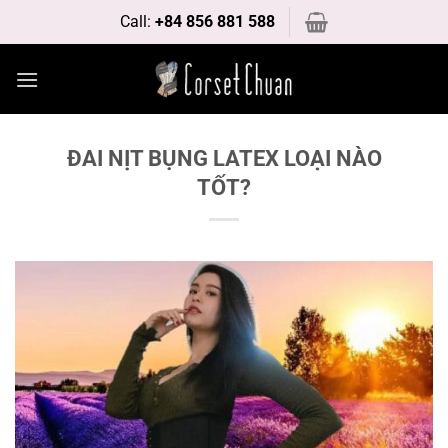
Bỏ
Call:
+84 856 881 588
qua
nội
dung
ĐAI NỊT BỤNG LATEX LOẠI NÀO
TỐT?